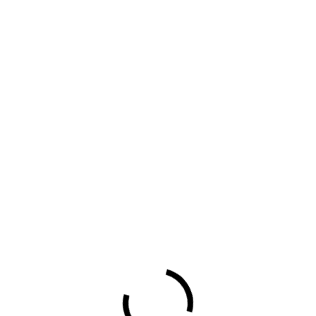
COBRA 5 HV, 12S, 50.4V ESC, 20A PEAK BEC
$
349.95
COBRA 5, 8S, 33.6V ESC, 20A PEAK BEC